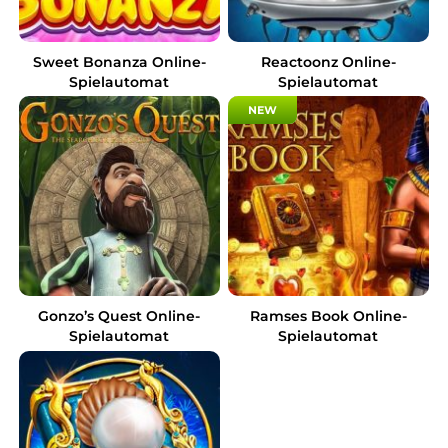
Sweet Bonanza Online-
Reactoonz Online-
Spielautomat
Spielautomat
Gonzo’s Quest Online-
Ramses Book Online-
Spielautomat
Spielautomat