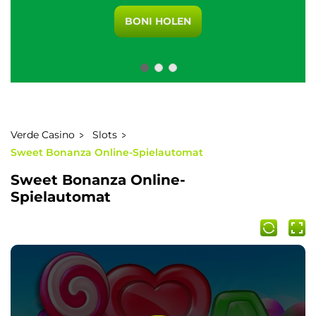
BONI HOLEN
Verde Casino
Slots
Sweet Bonanza Online-Spielautomat
Sweet Bonanza Online-
Spielautomat