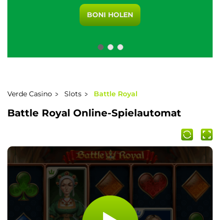
BONI HOLEN
Verde Casino
Slots
Battle Royal
Battle Royal Online-Spielautomat