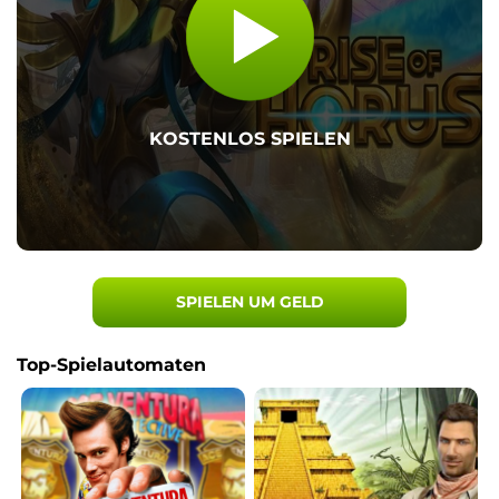
KOSTENLOS SPIELEN
SPIELEN UM GELD
Top-Spielautomaten