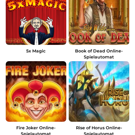
5x Magic
Book of Dead Online-
Spielautomat
Fire Joker Online-
Rise of Horus Online-
Spielautomat
Spielautomat