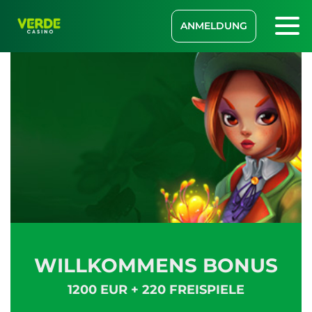
ANMELDUNG
WILLKOMMENS BONUS
1200 EUR + 220 FREISPIELE