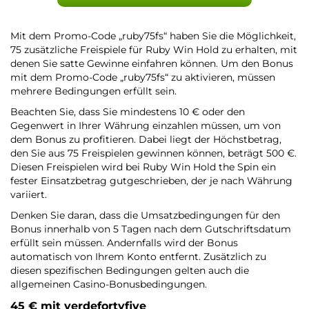
Mit dem Promo-Code „ruby75fs“ haben Sie die Möglichkeit,
75 zusätzliche Freispiele für Ruby Win Hold zu erhalten, mit
denen Sie satte Gewinne einfahren können. Um den Bonus
mit dem Promo-Code „ruby75fs“ zu aktivieren, müssen
mehrere Bedingungen erfüllt sein.
Beachten Sie, dass Sie mindestens 10 € oder den
Gegenwert in Ihrer Währung einzahlen müssen, um von
dem Bonus zu profitieren. Dabei liegt der Höchstbetrag,
den Sie aus 75 Freispielen gewinnen können, beträgt 500 €.
Diesen Freispielen wird bei Ruby Win Hold the Spin ein
fester Einsatzbetrag gutgeschrieben, der je nach Währung
variiert.
Denken Sie daran, dass die Umsatzbedingungen für den
Bonus innerhalb von 5 Tagen nach dem Gutschriftsdatum
erfüllt sein müssen. Andernfalls wird der Bonus
automatisch von Ihrem Konto entfernt. Zusätzlich zu
diesen spezifischen Bedingungen gelten auch die
allgemeinen Casino-Bonusbedingungen.
45 € mit verdefortyfive