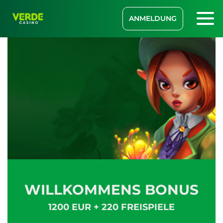
ANMELDUNG
WILLKOMMENS BONUS
1200 EUR + 220 FREISPIELE