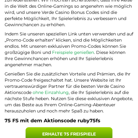
zufriedenstellen. Wir möchten sicherstellen, dass Ihre Reise
in die Welt des Online-Gamings so angenehm wie möglich
wird, und unsere Verde Casino Bonus Codes sind die
perfekte Möglichkeit, Ihr Spielerlebnis zu verbessern und
Gewinnchancen zu erhöhen.
Indem Sie unseren speziellen Link unten verwenden und auf
„Promo-Code erhalten“ klicken, sind die Möglichkeiten
endlos. Mit unseren exklusiven Promo-Codes können Sie
großzügige Boni und
Freispiele genießen
. Diese können
Ihre Gewinnchancen erhöhen und Ihr Spielerlebnis
angenehmer machen.
Genießen Sie die zusätzlichen Vorteile und Prämien, die Ihr
Promo-Code freigeschaltet hat. Unsere Website ist Ihr
vertrauenswürdiger Partner für die besten Verde Casino
Aktionscode
ohne Einzahlung
, die Ihr Spielerlebnis auf die
nächste Stufe heben. Nutzen Sie diese exklusiven Angebote,
um das Beste aus Ihrem Online-Gaming-Abenteuer
herauszuholen und noch mehr Spaß zu haben.
75 FS mit dem Aktionscode ruby75fs
ERHALTE 75 FREISPIELE