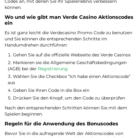
Codes an, mit denen Sie Ihr Spielerlebnis verbessern
können.
Wo und wie gibt man Verde Casino Aktionscodes
ein
Es ist ganz leicht die Verdecasino Promo Code zu benutzen
und Sie können die entsprechenden Schritte im
Handumdrehen durchführen:
Gehen Sie auf die offizielle Webseite des Verde Casinos
Markieren sie die Allgemeine Geschäftsbedingungen
(AGB) bei der
Registrierung
Wählen Sie die Checkbox “Ich habe einen Aktionscode”
aus
Geben Sie Ihren Code in die Box ein
Drücken Sie den Knopf, um den Code zu überprüfen
Nach den entsprechenden Schritten können Sie mit dem
Spielen beginnen.
Regeln für die Anwendung des Bonuscodes
Bevor Sie in die aufregende Welt der Aktionscodes von