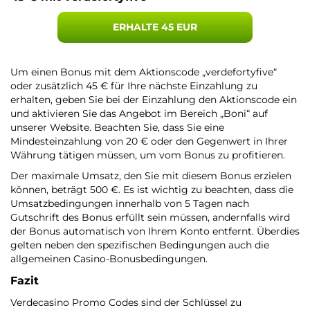
ERHALTE 45 EUR
Um einen Bonus mit dem Aktionscode „verdefortyfive“
oder zusätzlich 45 € für Ihre nächste Einzahlung zu
erhalten, geben Sie bei der Einzahlung den Aktionscode ein
und aktivieren Sie das Angebot im Bereich „Boni“ auf
unserer Website. Beachten Sie, dass Sie eine
Mindesteinzahlung von 20 € oder den Gegenwert in Ihrer
Währung tätigen müssen, um vom Bonus zu profitieren.
Der maximale Umsatz, den Sie mit diesem Bonus erzielen
können, beträgt 500 €. Es ist wichtig zu beachten, dass die
Umsatzbedingungen innerhalb von 5 Tagen nach
Gutschrift des Bonus erfüllt sein müssen, andernfalls wird
der Bonus automatisch von Ihrem Konto entfernt. Überdies
gelten neben den spezifischen Bedingungen auch die
allgemeinen Casino-Bonusbedingungen.
Fazit
Verdecasino Promo Codes sind der Schlüssel zu