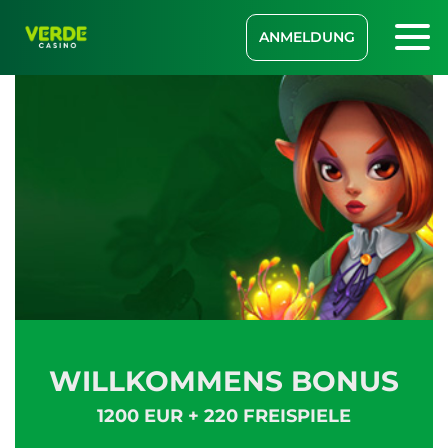
ANMELDUNG
WILLKOMMENS BONUS
1200 EUR + 220 FREISPIELE