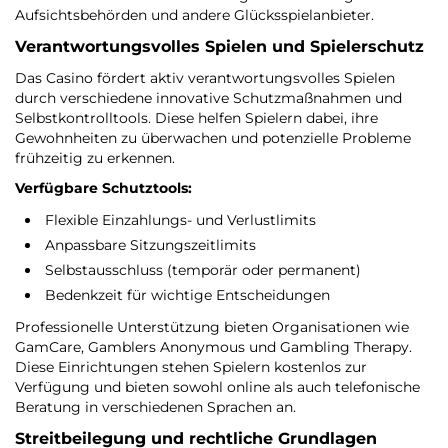
Aufsichtsbehörden und andere Glücksspielanbieter.
Verantwortungsvolles Spielen und Spielerschutz
Das Casino fördert aktiv verantwortungsvolles Spielen
durch verschiedene innovative Schutzmaßnahmen und
Selbstkontrolltools. Diese helfen Spielern dabei, ihre
Gewohnheiten zu überwachen und potenzielle Probleme
frühzeitig zu erkennen.
Verfügbare Schutztools:
Flexible Einzahlungs- und Verlustlimits
Anpassbare Sitzungszeitlimits
Selbstausschluss (temporär oder permanent)
Bedenkzeit für wichtige Entscheidungen
Professionelle Unterstützung bieten Organisationen wie
GamCare, Gamblers Anonymous und Gambling Therapy.
Diese Einrichtungen stehen Spielern kostenlos zur
Verfügung und bieten sowohl online als auch telefonische
Beratung in verschiedenen Sprachen an.
Streitbeilegung und rechtliche Grundlagen